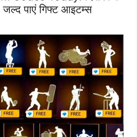
जल्द पाएं गिफ्ट आइटम्स