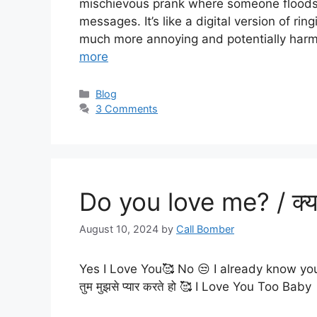
mischievous prank where someone floods 
messages. It’s like a digital version of r
much more annoying and potentially harm
more
Categories
Blog
3 Comments
Do you love me? / क्या 
August 10, 2024
by
Call Bomber
Yes I Love You🥰 No 😒 I already know you lo
तुम मुझसे प्यार करते हो 🥰 I Love You Too Baby