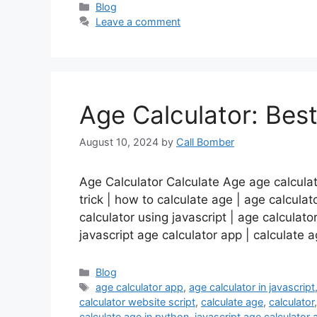
Categories
Blog
Leave a comment
Age Calculator: Bes
August 10, 2024
by
Call Bomber
Age Calculator Calculate Age age calculato
trick | how to calculate age | age calculato
calculator using javascript | age calculato
javascript age calculator app | calculate
Categories
Blog
Tags
age calculator app
,
age calculator in javascript
calculator website script
,
calculate age
,
calculator
calculate age in python
,
javascript age calculator