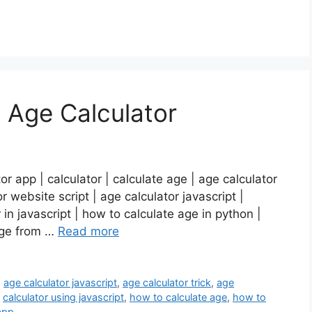
t Age Calculator
r app | calculator | calculate age | age calculator
r website script | age calculator javascript |
r in javascript | how to calculate age in python |
 age from …
Read more
,
age calculator javascript
,
age calculator trick
,
age
,
calculator using javascript
,
how to calculate age
,
how to
 app