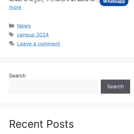
Whatsapp
more
Categories
News
Tags
caneup 2024
Leave a comment
Search
Search
Recent Posts