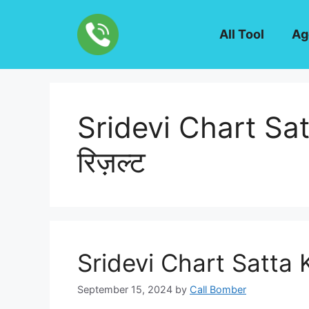
Skip
to
All Tool
Ag
content
Sridevi Chart Satt
रिज़ल्ट
Sridevi Chart Satta Kin
September 15, 2024
by
Call Bomber