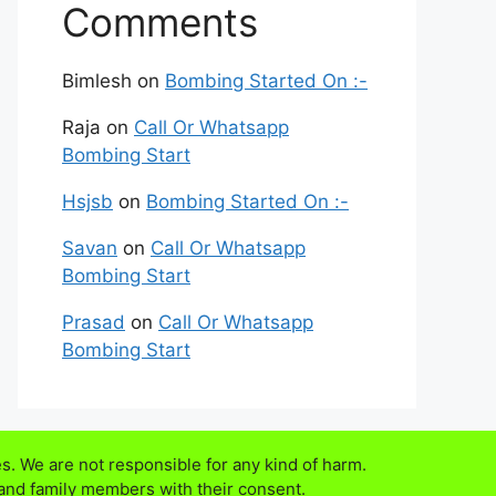
Comments
Bimlesh
on
Bombing Started On :-
Raja
on
Call Or Whatsapp
Bombing Start
Hsjsb
on
Bombing Started On :-
Savan
on
Call Or Whatsapp
Bombing Start
Prasad
on
Call Or Whatsapp
Bombing Start
s. We are not responsible for any kind of harm.
 and family members with their consent.