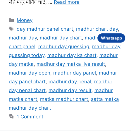
जैसे मधुर मॉर्निंग चार्ट, …
Read more
Categories
Money
Tags
day madhur panel chart
,
madhur chart day
,
madhur day
,
madhur day chart
,
madhur day
Whatsapp
chart panel
,
madhur day guessing
,
madhur day
guessing today
,
madhur day ka chart
,
madhur
day matka
,
madhur day matka live result
,
madhur day open
,
madhur day panel
,
madhur
day panel chart
,
madhur day penal
,
madhur
day penal chart
,
madhur day result
,
madhur
matka chart
,
matka madhur chart
,
satta matka
madhur day chart
1 Comment