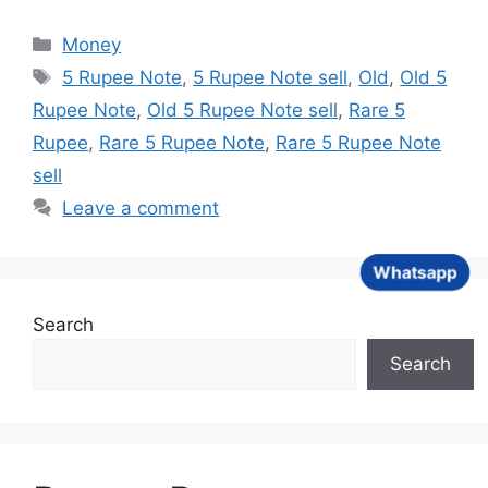
Categories
Money
Tags
5 Rupee Note
,
5 Rupee Note sell
,
Old
,
Old 5
Rupee Note
,
Old 5 Rupee Note sell
,
Rare 5
Rupee
,
Rare 5 Rupee Note
,
Rare 5 Rupee Note
sell
Leave a comment
Whatsapp
Search
Search