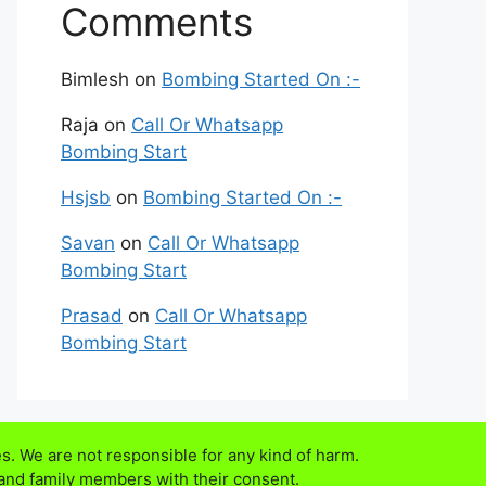
Comments
Bimlesh
on
Bombing Started On :-
Raja
on
Call Or Whatsapp
Bombing Start
Hsjsb
on
Bombing Started On :-
Savan
on
Call Or Whatsapp
Bombing Start
Prasad
on
Call Or Whatsapp
Bombing Start
s. We are not responsible for any kind of harm.
 and family members with their consent.