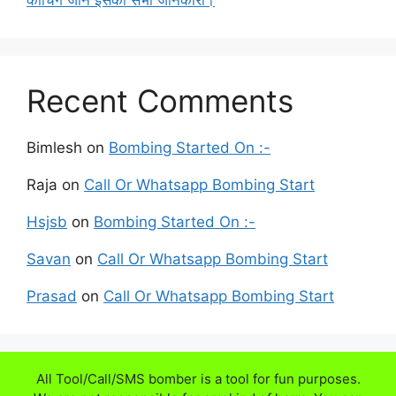
कोचिंग जाने इसकी सभी जानकारी।
Recent Comments
Bimlesh
on
Bombing Started On :-
Raja
on
Call Or Whatsapp Bombing Start
Hsjsb
on
Bombing Started On :-
Savan
on
Call Or Whatsapp Bombing Start
Prasad
on
Call Or Whatsapp Bombing Start
All Tool/Call/SMS bomber is a tool for fun purposes.