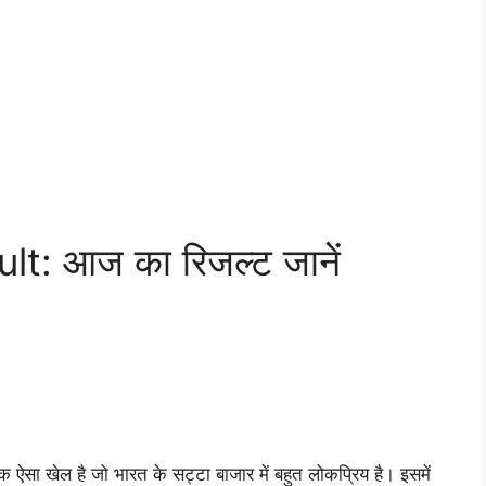
t: आज का रिजल्ट जानें
ा खेल है जो भारत के सट्टा बाजार में बहुत लोकप्रिय है। इसमें