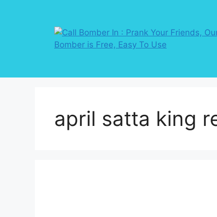
Skip
to
content
april satta king r