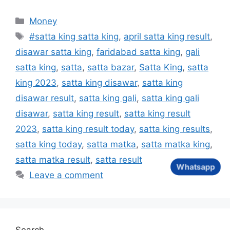
Categories
Money
Tags
#satta king satta king
,
april satta king result
,
disawar satta king
,
faridabad satta king
,
gali
satta king
,
satta
,
satta bazar
,
Satta King
,
satta
king 2023
,
satta king disawar
,
satta king
disawar result
,
satta king gali
,
satta king gali
disawar
,
satta king result
,
satta king result
2023
,
satta king result today
,
satta king results
,
satta king today
,
satta matka
,
satta matka king
,
satta matka result
,
satta result
Whatsapp
Leave a comment