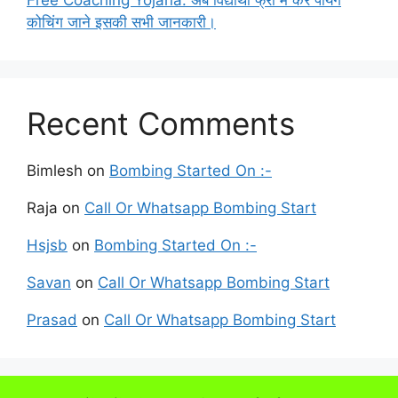
Free Coaching Yojana: अब विद्यार्थी फ्री में कर पायगे
कोचिंग जाने इसकी सभी जानकारी।
Recent Comments
Bimlesh
on
Bombing Started On :-
Raja
on
Call Or Whatsapp Bombing Start
Hsjsb
on
Bombing Started On :-
Savan
on
Call Or Whatsapp Bombing Start
Prasad
on
Call Or Whatsapp Bombing Start