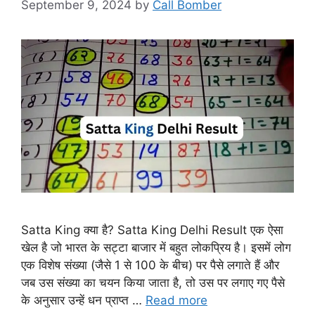
September 9, 2024
by
Call Bomber
Satta King क्या है? Satta King Delhi Result एक ऐसा
खेल है जो भारत के सट्टा बाजार में बहुत लोकप्रिय है। इसमें लोग
एक विशेष संख्या (जैसे 1 से 100 के बीच) पर पैसे लगाते हैं और
जब उस संख्या का चयन किया जाता है, तो उस पर लगाए गए पैसे
के अनुसार उन्हें धन प्राप्त …
Read more