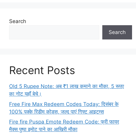
Search
Search
Recent Posts
Old 5 Rupee Note: अब ₹1 लाख कमाने का मौका, 5 रूपए
का नोट यहाँ बेचे।
Free Fire Max Redeem Codes Today: दिसंबर के
100% पक्के रिडीम कोड्स, जल्द पाएं गिफ्ट आइटम्स
Fire fire Puspa Emote Redeem Code: फ्री फायर
मैक्स पुष्पा इमोट पाने का आखिरी मौका