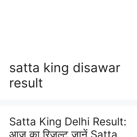
satta king disawar
result
Satta King Delhi Result:
आज का रिजल्ट जानें Satta