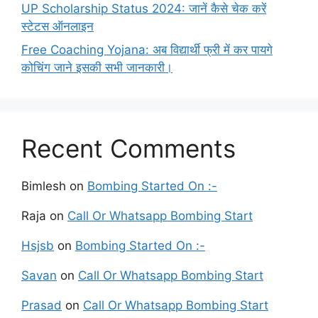
UP Scholarship Status 2024: जानें कैसे चेक करें
स्टेटस ऑनलाइन
Free Coaching Yojana: अब विद्यार्थी फ्री में कर पायगे
कोचिंग जाने इसकी सभी जानकारी।
Recent Comments
Bimlesh
on
Bombing Started On :-
Raja
on
Call Or Whatsapp Bombing Start
Hsjsb
on
Bombing Started On :-
Savan
on
Call Or Whatsapp Bombing Start
Prasad
on
Call Or Whatsapp Bombing Start