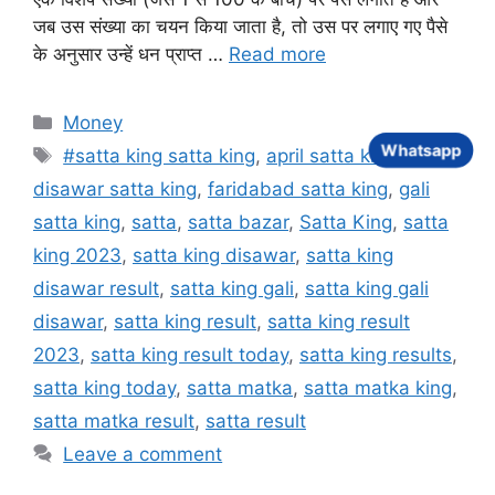
जब उस संख्या का चयन किया जाता है, तो उस पर लगाए गए पैसे
के अनुसार उन्हें धन प्राप्त …
Read more
Categories
Money
Whatsapp
Tags
#satta king satta king
,
april satta king result
,
disawar satta king
,
faridabad satta king
,
gali
satta king
,
satta
,
satta bazar
,
Satta King
,
satta
king 2023
,
satta king disawar
,
satta king
disawar result
,
satta king gali
,
satta king gali
disawar
,
satta king result
,
satta king result
2023
,
satta king result today
,
satta king results
,
satta king today
,
satta matka
,
satta matka king
,
satta matka result
,
satta result
Leave a comment