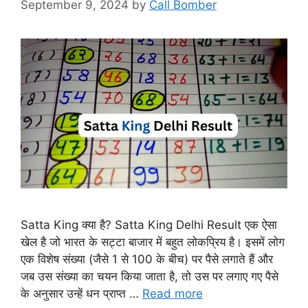
September 9, 2024
by
Call Bomber
Satta King क्या है? Satta King Delhi Result एक ऐसा
खेल है जो भारत के सट्टा बाजार में बहुत लोकप्रिय है। इसमें लोग
एक विशेष संख्या (जैसे 1 से 100 के बीच) पर पैसे लगाते हैं और
जब उस संख्या का चयन किया जाता है, तो उस पर लगाए गए पैसे
के अनुसार उन्हें धन प्राप्त …
Read more