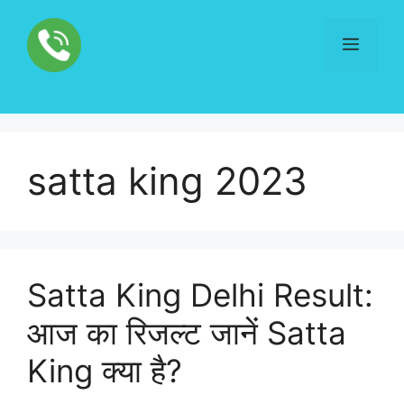
Skip
to
Menu
content
satta king 2023
Satta King Delhi Result:
आज का रिजल्ट जानें Satta
King क्या है?