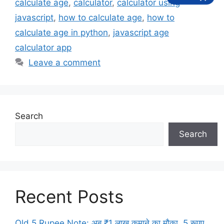
calculate age
,
calculator
,
calculator using
javascript
,
how to calculate age
,
how to
calculate age in python
,
javascript age
calculator app
Leave a comment
Search
Search
Recent Posts
Old 5 Rupee Note: अब ₹1 लाख कमाने का मौका, 5 रूपए