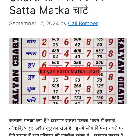
Satta Matka चार्ट
September 12, 2024
by
Call Bomber
कल्याण मटका क्या है? कल्याण सट्टा मटका भारत में काफी
लोकप्रिय एक अवैध जुए का खेल है। इसमें लोग विभिन्न नंबरों पर
पैसे लगाते हैं और परिणाम की प्रतीक्षा करते हैं। कल्याण बाजार में