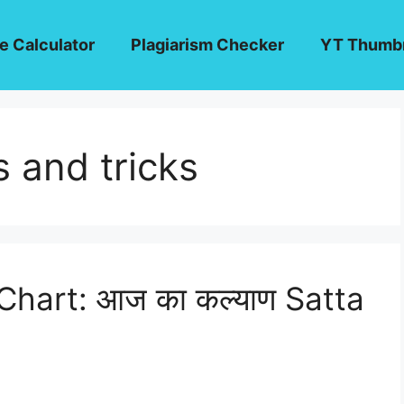
e Calculator
Plagiarism Checker
YT Thumbn
s and tricks
Chart: आज का कल्याण Satta