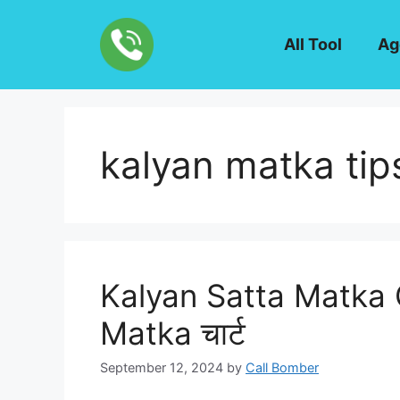
Skip
to
All Tool
Ag
content
kalyan matka tip
Kalyan Satta Matka 
Matka चार्ट
September 12, 2024
by
Call Bomber