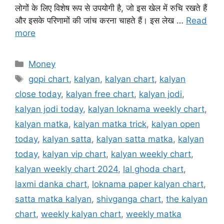
लोगों के लिए विशेष रूप से उपयोगी है, जो इस खेल में रुचि रखते हैं
और इसके परिणामों की जांच करना चाहते हैं। इस लेख …
Read
more
Categories
Money
Tags
gopi chart
,
kalyan
,
kalyan chart
,
kalyan
close today
,
kalyan free chart
,
kalyan jodi
,
kalyan jodi today
,
kalyan loknama weekly chart
,
kalyan matka
,
kalyan matka trick
,
kalyan open
today
,
kalyan satta
,
kalyan satta matka
,
kalyan
today
,
kalyan vip chart
,
kalyan weekly chart
,
kalyan weekly chart 2024
,
lal ghoda chart
,
laxmi danka chart
,
loknama paper kalyan chart
,
satta matka kalyan
,
shivganga chart
,
the kalyan
chart
,
weekly kalyan chart
,
weekly matka