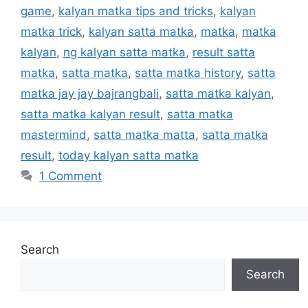
game
,
kalyan matka tips and tricks
,
kalyan
matka trick
,
kalyan satta matka
,
matka
,
matka
kalyan
,
ng kalyan satta matka
,
result satta
matka
,
satta matka
,
satta matka history
,
satta
matka jay jay bajrangbali
,
satta matka kalyan
,
satta matka kalyan result
,
satta matka
mastermind
,
satta matka matta
,
satta matka
result
,
today kalyan satta matka
1 Comment
Search
Search