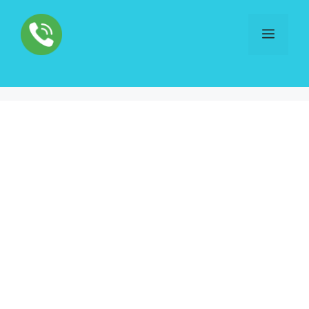
Skip
to
Menu
content