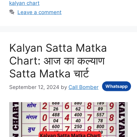
kalyan chart
Leave a comment
Kalyan Satta Matka
Chart: आज का कल्याण
Satta Matka चार्ट
Whatsapp
September 12, 2024
by
Call Bomber