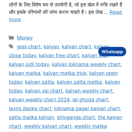
लोगों के लिए विशेष रूप से उपयोगी है, जो इस खेल में रुचि रखते हैं
और इसके परिणामों की जांच करना चाहते हैं। इस लेख …
Read
more
Categories
Money
Tags
gopi chart
,
kalyan
,
kalyan chart
,
kalyan
Whatsapp
close today
,
kalyan free chart
,
kalyan jodi
,
kalyan jodi today
,
kalyan loknama weekly chart
,
kalyan matka
,
kalyan matka trick
,
kalyan open
today
,
kalyan satta
,
kalyan satta matka
,
kalyan
today
,
kalyan vip chart
,
kalyan weekly chart
,
kalyan weekly chart 2024
,
lal ghoda chart
,
laxmi danka chart
,
loknama paper kalyan chart
,
satta matka kalyan
,
shivganga chart
,
the kalyan
chart
,
weekly kalyan chart
,
weekly matka