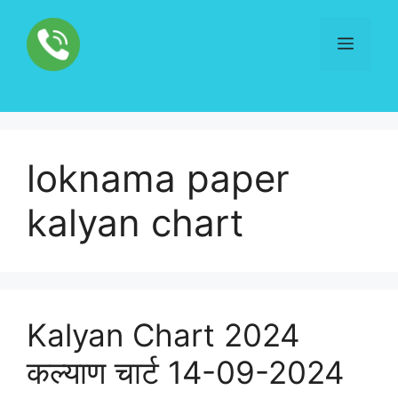
Skip
to
Menu
content
loknama paper
kalyan chart
Kalyan Chart 2024
कल्याण चार्ट 14-09-2024