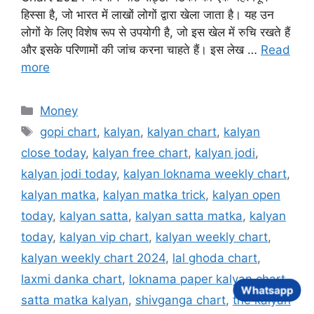
हिस्सा है, जो भारत में लाखों लोगों द्वारा खेला जाता है। यह उन
लोगों के लिए विशेष रूप से उपयोगी है, जो इस खेल में रुचि रखते हैं
और इसके परिणामों की जांच करना चाहते हैं। इस लेख …
Read
more
Categories
Money
Tags
gopi chart
,
kalyan
,
kalyan chart
,
kalyan
close today
,
kalyan free chart
,
kalyan jodi
,
kalyan jodi today
,
kalyan loknama weekly chart
,
kalyan matka
,
kalyan matka trick
,
kalyan open
today
,
kalyan satta
,
kalyan satta matka
,
kalyan
today
,
kalyan vip chart
,
kalyan weekly chart
,
kalyan weekly chart 2024
,
lal ghoda chart
,
laxmi danka chart
,
loknama paper kalyan chart
,
Whatsapp
satta matka kalyan
,
shivganga chart
,
the kalyan