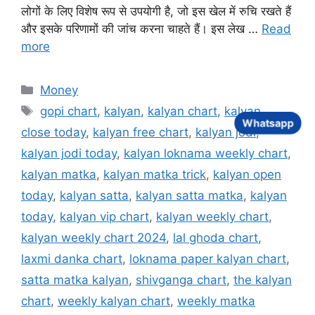
लोगों के लिए विशेष रूप से उपयोगी है, जो इस खेल में रुचि रखते हैं
और इसके परिणामों की जांच करना चाहते हैं। इस लेख …
Read
more
Categories
Money
Tags
gopi chart
,
kalyan
,
kalyan chart
,
kalyan
Whatsapp
close today
,
kalyan free chart
,
kalyan jodi
,
kalyan jodi today
,
kalyan loknama weekly chart
,
kalyan matka
,
kalyan matka trick
,
kalyan open
today
,
kalyan satta
,
kalyan satta matka
,
kalyan
today
,
kalyan vip chart
,
kalyan weekly chart
,
kalyan weekly chart 2024
,
lal ghoda chart
,
laxmi danka chart
,
loknama paper kalyan chart
,
satta matka kalyan
,
shivganga chart
,
the kalyan
chart
,
weekly kalyan chart
,
weekly matka