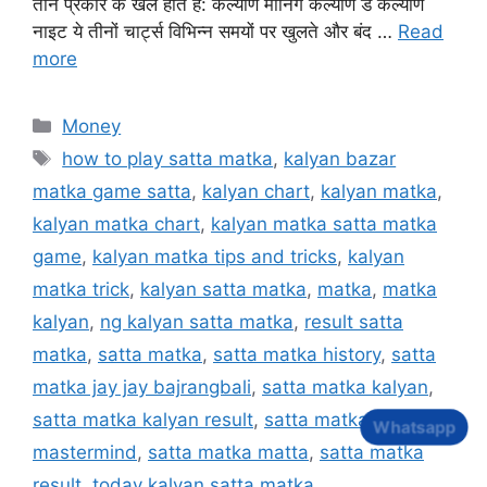
तीन प्रकार के खेल होते हैं: कल्याण मॉर्निंग कल्याण डे कल्याण
नाइट ये तीनों चार्ट्स विभिन्न समयों पर खुलते और बंद …
Read
more
Categories
Money
Tags
how to play satta matka
,
kalyan bazar
matka game satta
,
kalyan chart
,
kalyan matka
,
kalyan matka chart
,
kalyan matka satta matka
game
,
kalyan matka tips and tricks
,
kalyan
matka trick
,
kalyan satta matka
,
matka
,
matka
kalyan
,
ng kalyan satta matka
,
result satta
matka
,
satta matka
,
satta matka history
,
satta
matka jay jay bajrangbali
,
satta matka kalyan
,
satta matka kalyan result
,
satta matka
Whatsapp
mastermind
,
satta matka matta
,
satta matka
result
,
today kalyan satta matka