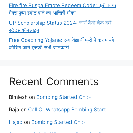
Fire fire Puspa Emote Redeem Code: फ्री फायर
मैक्स पुष्पा इमोट पाने का आखिरी मौका
UP Scholarship Status 2024: जानें कैसे चेक करें
स्टेटस ऑनलाइन
Free Coaching Yojana: अब विद्यार्थी फ्री में कर पायगे
कोचिंग जाने इसकी सभी जानकारी।
Recent Comments
Bimlesh
on
Bombing Started On :-
Raja
on
Call Or Whatsapp Bombing Start
Hsjsb
on
Bombing Started On :-