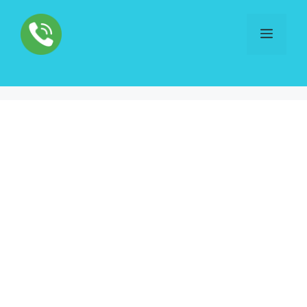
Skip
to
Menu
content